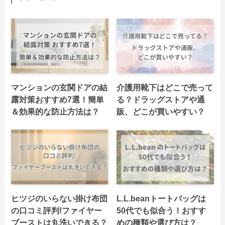
マンションの玄関ドアの結
介護用靴下はどこで売って
露対策おすすめ7選！簡単
る？ドラッグストアや通
＆効果的な防止方法は？
販、どこが買いやすい？
ヒツジのいらない掛け布団
L.L.beanトートバッグは
の口コミ評判!ファイヤー
50代でも似合う！おすす
ブーストは丸洗いできる？
めの種類や選び方は？