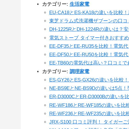
カテゴリー:
生活家電
EU-CA18とES-KA18の違いを比
東芝ドラム式洗濯機ザブーンの口コ
DH‑1225RとDH‑1224Rの違い
電気ストーブ タイマー付きおすすめ
EE-DF35とEE-RU35を比較！
EE-DF50とEE-RU50を比較！
EE-TB60の電気代は高い？口コミ
カテゴリー:
調理家電
ES-GY26とES-GX26の違いを
NE-BS9EとNE-BS9Dの違いは
ER-D3000CとER-D3000Bの違
RE‑WF186とRE‑WF185の違
RE-WF236とRE-WF235の違
JRX-S100 口コミ評判！ タイ