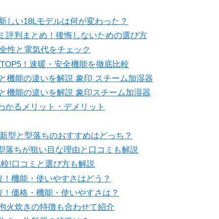
較！新しい18Lモデルは何が変わった？
ミ評判まとめ！後悔しないための選び方
は？安全性と電気代をチェック
TOP5！速暖・安全機能を徹底比較
電気代と機能の違いを解説 象印 スチーム加湿器
電気代と機能の違いを解説 象印スチーム加湿器
でわかるメリット・デメリット
比較！新型と型落ちのおすすめはどっち？
5点！型落ちが狙い目な理由と口コミも解説
いを比較!口コミと選び方も解説
いを比較！機能・使いやすさはどう？
いを比較！価格・機能・使いやすさは？
ガーご泡火炊きの特徴も合わせて紹介