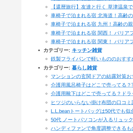
【還暦旅行】友達と行く 草津温泉
車椅子で泊まれる宿 北海道！高齢
車椅子で泊まれる宿 九州！高齢の
車椅子で泊まれる宿 関西！ バリア
車椅子で泊まれる宿 関東！ バリア
カテゴリー:
キッチン雑貨
鉄製フライパンで軽いもののおすすめは
カテゴリー:
暮らし雑貨
マンションの玄関ドアの結露対策お
介護用風呂椅子はどこで売ってる？
介護用靴下はどこで売ってる？ドラ
ヒツジのいらない掛け布団の口コミ
L.L.beanトートバッグは50代
50代 ノートパソコンが入るリュッ
ハンディファンで角度調整できるも