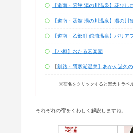
【道南・函館 湯の川温泉】花びし
【道南・函館 湯の川温泉】湯の川
【道南・乙部町 館浦温泉】バリア
【小樽】おたる宏楽園
【
釧路・阿寒湖温泉】あかん遊久の
※宿名をクリックすると楽天トラベ
それぞれの宿をくわしく解説しますね。