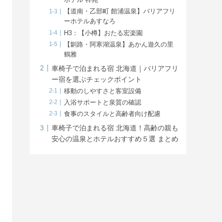
ホテル 祥苑
【道南・乙部町 館浦温泉】バリアフリ
ーホテルあすなろ
H3：【小樽】おたる宏楽園
【釧路・阿寒湖温泉】あかん遊久の里
鶴雅
車椅子で泊まれる宿 北海道｜バリアフリ
ー宿を選ぶチェックポイント
移動のしやすさと客室設備
入浴サポートと泉質の確認
食事のスタイルと高齢者向け配慮
車椅子で泊まれる宿 北海道！高齢の親も
安心の温泉とホテルおすすめ５選 まとめ