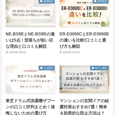
調理家電
調理家電
NE-BS9EとNE-BS9Dの違
ER-D3000CとER-D3000B
いは5点！型落ちが狙い目
の違いを比較!口コミと選
な理由と口コミも解説
び方も解説
2026年7月6日
2026年7月1日
生活家電
暮らし雑貨
東芝ドラム式洗濯機ザブー
マンションの玄関ドアの結
ンの口コミ評判まとめ！後
露対策おすすめ7選！簡単
悔しないための選び方
＆効果的な防止方法は？