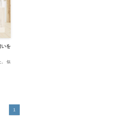
違いを
た。 似
1